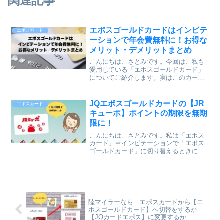
関連記事
エポスゴールドカードはインビテ
エポスカード
ーションで年会費無料に！お得な
メリット・デメリットまとめ
こんにちは、さとみです。今回は、私も
愛用している「エポスゴールドカード」
についてご紹介します。実はこのカー
ド、インビテーション（招待）を受けて
申し込むと、年会費が永年無料になるん
です！とてもお得なので、これからゴー
JQエポスゴールドカードの【JR
エポスカード
ルドカードを検討している方...
キューポ】ポイントの期限を無期
限に！
こんにちは。さとみです。私は「エポス
カード」⇒インビテーションで「エポス
ゴールドカード」に切り替えるときに
⇒「JQエポスゴールドカード」にしまし
た。ギリギリセーフ！で！JRキューポの
ポイントは有効期限が２年なんですね。
陸マイラーなりたての私...
陸マイラーなら エポスカードから【エ
ポスゴールドカード】へ切替をするか
【JQカードエポス】に変更するか