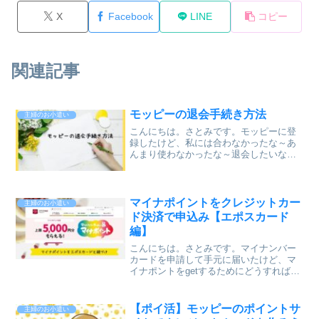
X
Facebook
LINE
コピー
関連記事
モッピーの退会手続き方法
主婦のお小遣い
こんにちは。さとみです。モッピーに登
録したけど、私には合わなかったな～あ
んまり使わなかったな～退会したいな。
と思いましたら、下記より退会のお手続
き方法をお伝えさせていただきます。モ
ッピー退会の手続き１、ログインして、
名前の右にある【メニュー...
マイナポイントをクレジットカー
主婦のお小遣い
ド決済で申込み【エポスカード
編】
こんにちは。さとみです。マイナンバー
カードを申請して手元に届いたけど、マ
イナポントをgetするためにどうすればい
いのかわからない～！という方のため
に、マイナポイントをgetするためにお使
いのカードを紐づけする方法をお伝えさ
【ポイ活】モッピーのポイントサ
主婦のお小遣い
せていただきます。...