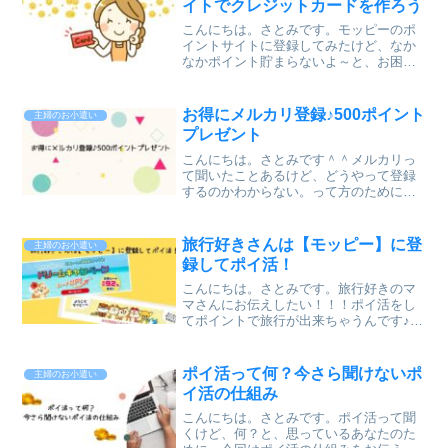
イトでクレジットカードを作ろう
こんにちは。さとみです。モッピーのポ
イントサイトに登録してみたけど、なか
なかポイント貯まらないよ～と、お困り
ではありませんか？ポイ活はコツコツ貯
めることが基本ですが、バーンと貯めた
いときは案件をやってみましょ～♪おすす
お得にメルカリ登録♪500ポイント
主婦のお小遣い
めはクレジットカードの...
プレゼント
こんにちは。さとみです＾＾メルカリっ
て聞いたことあるけど、どうやって登録
するのかわからない。って方のために、
今回は登録方法をお伝えしますね♪登録時
にお友達コードを入力していただけた
ら、あなたにも私にも500ポイント入っち
旅行好きさんは【モッピー】に登
主婦のお小遣い
ゃいます♪招待コード...
録してポイ活！
こんにちは。さとみです。旅行好きのマ
マさんにお伝えしたい！！！ポイ活をし
てポイントで旅行が出来ちゃうんです♪そ
して、おすすめのポイントサイトがモッ
ピーなんです！この機会にモッピーの登
録をおすすめします♪モッピーがおすすめ
ポイ活って何？今さら聞けないポ
主婦のお小遣い
の訳モッピーのポイン...
イ活の仕組み
こんにちは。さとみです。ポイ活って聞
くけど、何？と、思っているあなたのた